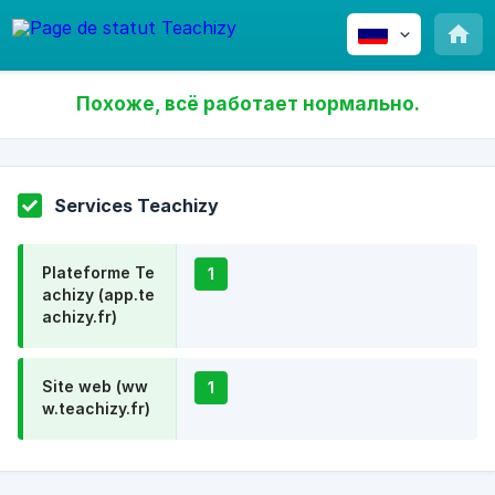
Похоже, всё работает нормально.
Services Teachizy
Plateforme Te
1
achizy (app.te
achizy.fr)
Site web (ww
1
w.teachizy.fr)