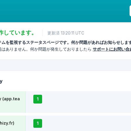
作しています。
更新済 13:20:11 UTC
テムを監視するステータスページです。何か問題があればお知らせしま
題はありません。何か問題が発生しておりましたら
サポートにお問い合
zy
 (app.tea
1
izy.fr)
1